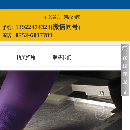
在线留言
|
网站地图
13922474323(微信同号)
手机：
0752-6817789
固话：
精英招聘
联系我们