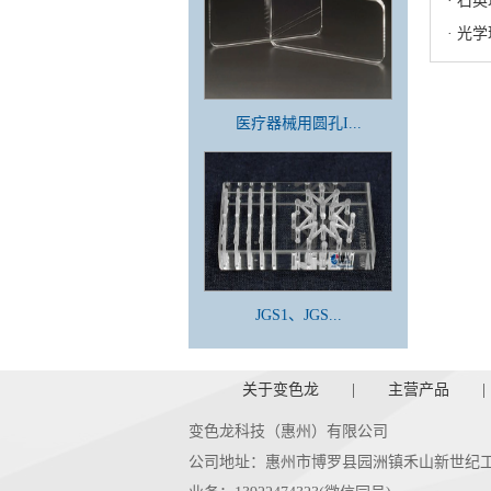
· 石
· 光
医疗器械用圆孔I...
JGS1、JGS...
关于变色龙
|
主营产品
|
变色龙科技（惠州）有限公司
公司地址：惠州市博罗县园洲镇禾山新世纪