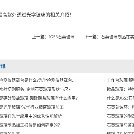
是高紫外透过光学玻璃的相关介绍！
上一篇：
JGS3石英玻璃
下一篇：
石英玻璃制品在
资讯
学检测仪器载台是什么?光学检测仪器载台...
· 工作台玻璃
璃水射切割服务_定制石英玻璃形状与尺寸
· 微晶玻璃：
么是硼硅酸盐玻璃,硼硅酸盐玻璃有什么应用?
· 什么是JGS3石
么是光学玻璃?光学行业精密玻璃加工
· 石英刻蚀环
英玻璃在光学应用中的优秀性能解析
· 石英玻璃的耐
英玻璃制品加工报价是如何确定的？
· 石英玻璃与