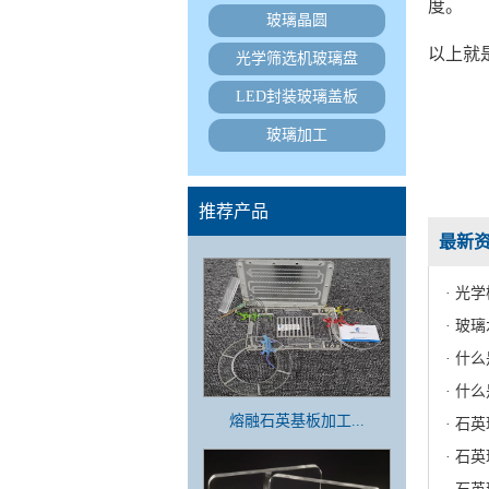
度。
玻璃晶圆
以上就
光学筛选机玻璃盘
LED封装玻璃盖板
玻璃加工
推荐产品
最新
· 光
· 玻
· 什
· 什
熔融石英基板加工...
· 石
· 石